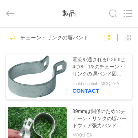
Copyright
©
2020
製品
-
2026
AN
PING
XI
家
109
RUN
METAL
チェーン・リンクの塀バンド
チェーン・リンク
MESH
CO.,LTD.
All
Rights
プ
Reserved.
の塀の生地
電流を通される0.36lbは
ロ
4つを- 1/2のチェーン・
リンクの塀バンド固定す
ダ
る
could negotiate MOQ:2EA
ク
CONTACT
105
ト
チェーン・リンク
89mmは関係のためのチ
ェーン・リンクの塀ハー
の塀の付属品
私
ドウェア張力バンドに電
流を通した
MOQ:1 EA