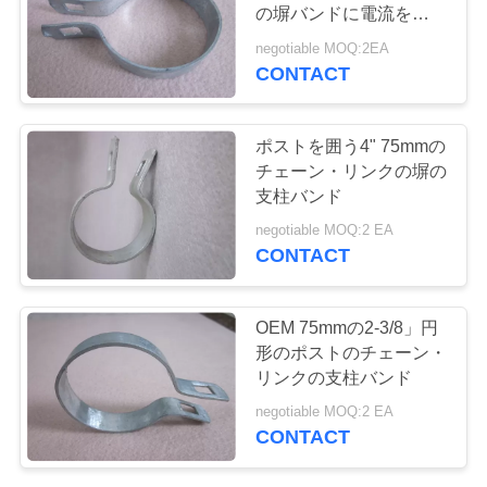
質
の塀バンドに電流を通し
た
管
negotiable MOQ:2EA
CONTACT
82
理
ステンレス鋼フィ
ポストを囲う4" 75mmの
ルター網目スクリ
私
チェーン・リンクの塀の
支柱バンド
達
ーン
negotiable MOQ:2 EA
CONTACT
に
連
51
OEM 75mmの2-3/8」円
農場の塀ワイヤー
絡
形のポストのチェーン・
リンクの支柱バンド
し
テンショナー
negotiable MOQ:2 EA
な
CONTACT
さ