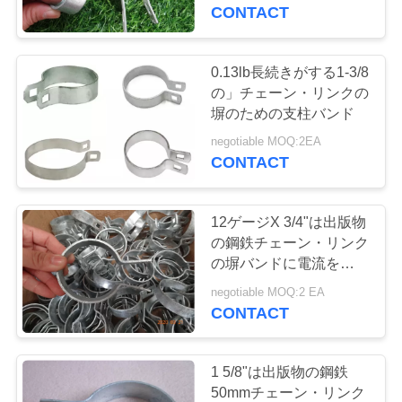
達
CONTACT
に
つ
0.13lb長続きがする1-3/8
104
の」チェーン・リンクの
い
チェーン・リンク
塀のための支柱バンド
て
negotiable MOQ:2EA
の網の塀
CONTACT
工
12ゲージX 3/4"は出版物
場
の鋼鉄チェーン・リンク
の塀バンドに電流を通し
162
旅
た
negotiable MOQ:2 EA
ステンレス鋼ワイ
行
CONTACT
ヤー ロープの網
品
1 5/8"は出版物の鋼鉄
50mmチェーン・リンク