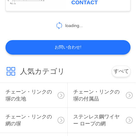
CONTACT
13
地
図
loading...
拡大された金属の網
PRIVACY
お問い合わせ!
POLICY
人気カテゴリ
すべて
11
溶接されたワイヤ
チェーン・リンクの
チェーン・リンクの
塀の生地
塀の付属品
ーGabions
チェーン・リンクの
ステンレス鋼ワイヤ
網の塀
ー ロープの網