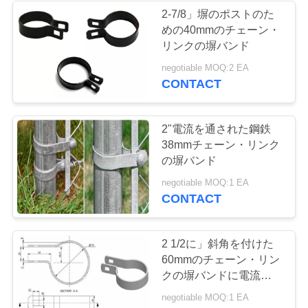
2-7/8」塀のポストのた
い
めの40mmのチェーン・
89
リンクの塀バンド
かみそりワイヤー
引
negotiable MOQ:2 EA
CONTACT
コンチェルティー
用
を
ナ
2"電流を通された鋼鉄
38mmチェーン・リンク
要
の塀バンド
求
38
negotiable MOQ:1 EA
CONTACT
し
装飾的な金属の網
な
2 1/2に」斜角を付けた
さ
60mmのチェーン・リン
クの塀バンドに電流を通
い
しなさい
negotiable MOQ:1 EA