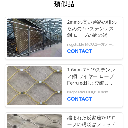
質
類似品
管
2mmの高い通路の柵の
理
ための7x7ステンレス
鋼 ロープの網の網
私
negotiable MOQ:1平方メートル
CONTACT
達
に
1.6mm 7 * 19ステンレ
ス鋼 ワイヤー ロープ
連
Ferruledおよび編まれ
たバルコニーのInfillを
絡
Negotiated MOQ:10 sqm
一致させるため
CONTACT
し
な
編まれた反盗難7x19ロ
ープの網袋はフラッド
さ