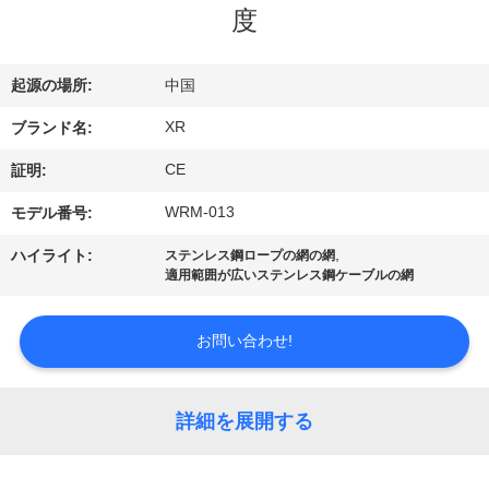
達
度
に
つ
起源の場所:
中国
い
XR
ブランド名:
て
CE
証明:
WRM-013
モデル番号:
工
,
ハイライト:
ステンレス鋼ロープの網の網
適用範囲が広いステンレス鋼ケーブルの網
場
旅
お問い合わせ!
行
詳細を展開する
品