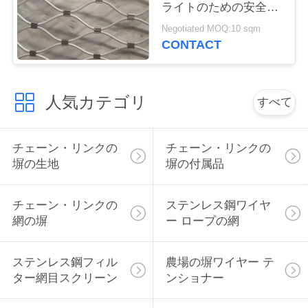
ライトのための安全な
い
網を落とす
Negotiated MOQ:10 sqm
CONTACT
引
用
人気カテゴリ
すべて
を
チェーン・リンクの
チェーン・リンクの
要
塀の生地
塀の付属品
求
し
チェーン・リンクの
ステンレス鋼ワイヤ
網の塀
ー ロープの網
な
さ
ステンレス鋼フィル
農場の塀ワイヤー テ
ター網目スクリーン
ンショナー
い