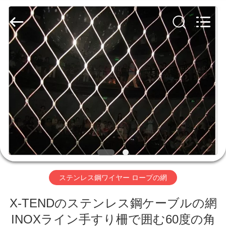
Copyright
©
2020
-
2026
AN
PING
XI
家
RUN
METAL
MESH
CO.,LTD.
All
Rights
プ
Reserved.
ロ
ダ
ク
ト
ステンレス鋼ワイヤー ロープの網
X-TENDのステンレス鋼ケーブルの網
私
INOXライン手すり柵で囲む60度の角