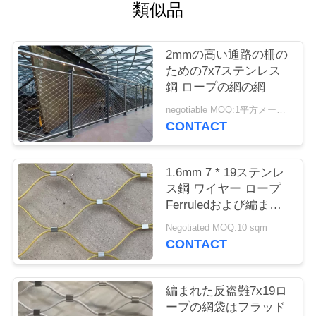
質
類似品
管
2mmの高い通路の柵の
理
ための7x7ステンレス
鋼 ロープの網の網
私
negotiable MOQ:1平方メートル
CONTACT
達
に
1.6mm 7 * 19ステンレ
ス鋼 ワイヤー ロープ
連
Ferruledおよび編まれ
たバルコニーのInfillを
絡
Negotiated MOQ:10 sqm
一致させるため
CONTACT
し
な
編まれた反盗難7x19ロ
ープの網袋はフラッド
さ