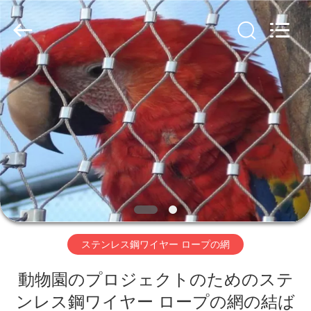
Copyright
©
2020
-
2026
AN
PING
XI
家
RUN
METAL
MESH
CO.,LTD.
All
Rights
プ
Reserved.
ロ
ダ
ク
ト
ステンレス鋼ワイヤー ロープの網
動物園のプロジェクトのためのステ
私
ンレス鋼ワイヤー ロープの網の結ば