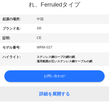
達
れ、Ferruledタイプ
に
つ
起源の場所:
中国
い
XR
ブランド名:
て
CE
証明:
WRM-027
モデル番号:
工
,
ハイライト:
ステンレス鋼ロープの網の網
適用範囲が広いステンレス鋼ケーブルの網
場
旅
お問い合わせ!
行
詳細を展開する
品