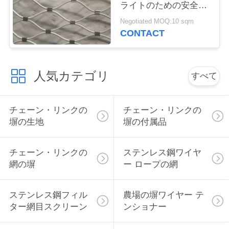
ライトのための安全な
い
網を落とす
Negotiated MOQ:10 sqm
CONTACT
引
用
人気カテゴリ
すべて
を
チェーン・リンクの
チェーン・リンクの
要
塀の生地
塀の付属品
求
し
チェーン・リンクの
ステンレス鋼ワイヤ
網の塀
ー ロープの網
な
さ
ステンレス鋼フィル
農場の塀ワイヤー テ
ター網目スクリーン
ンショナー
い