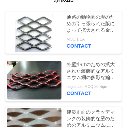
質
管
通路の動物園の塀のた
めの引っ張られた版に
理
よって拡大される金属
のダイヤモンドの網
MOQ:1 EA
私
CONTACT
達
外壁掛けのための拡大
に
された装飾的なアルミ
ニウム網の多彩な編ま
連
れた網
negotiable MOQ:30 Sqm
絡
CONTACT
し
建築正面のクラッディ
な
ングの装飾的な壁のた
さ
めのアルミニウムによ