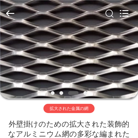
Copyright
©
2020
-
2026
AN
PING
XI
家
RUN
METAL
MESH
CO.,LTD.
All
Rights
プ
Reserved.
ロ
ダ
ク
ト
拡大された金属の網
外壁掛けのための拡大された装飾的
私
なアルミニウム網の多彩な編まれた