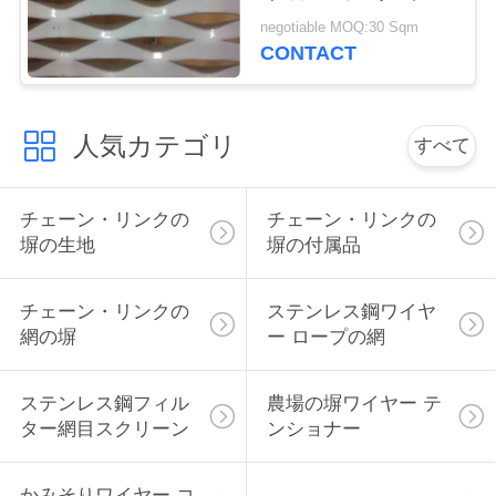
って拡大される編まれ
い
negotiable MOQ:30 Sqm
た金網
CONTACT
引
人気カテゴリ
すべて
用
を
チェーン・リンクの
チェーン・リンクの
要
塀の生地
塀の付属品
求
チェーン・リンクの
ステンレス鋼ワイヤ
し
網の塀
ー ロープの網
な
ステンレス鋼フィル
農場の塀ワイヤー テ
さ
ター網目スクリーン
ンショナー
い
かみそりワイヤー コ