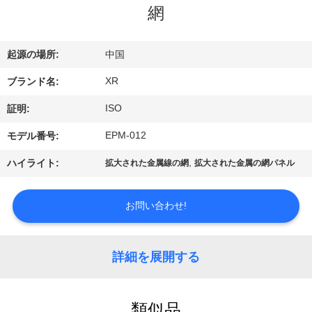
達
網
に
つ
起源の場所:
中国
い
XR
ブランド名:
て
ISO
証明:
EPM-012
モデル番号:
工
,
ハイライト:
拡大された金属線の網
拡大された金属の網パネル
場
お問い合わせ!
旅
行
詳細を展開する
品
類似品