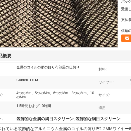
パッケ
受渡し
支払条
供給の
品概要
金属のコイルの網の飾り布部屋の仕切り
材料:
Golden+OEM
ワイヤー:
4つのMm、5つのMm、6つのMm、8つのMm、10
:
サイズ:
のMm
1.5時間および1.0時間
適用:
装飾的な金属の網目スクリーン
装飾的な網目スクリーン
:
,
されている装飾的なアルミニウム金属のコイルの飾り布1.2MMワイヤー