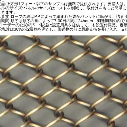
正方形1フィート以下のサンプルは無料で提供されます。要請人は
品:
パネルのサイズはコストを削減し、取付けをもっと簡単に
ネルのサイズ:
できます。
:
ロープの網はP.P.によって編まれた袋かパレットに転がり、詰ま
みます
順序は順序の量によって7-30日の間に24hours、調達期間の内
期間:
私達は設置用具を提供して、も設置付属品、容易
ユーザーのための5、:
私達は30%の沈殿物を満たし、郵送物の前に最終支払を受け入れ、支
: