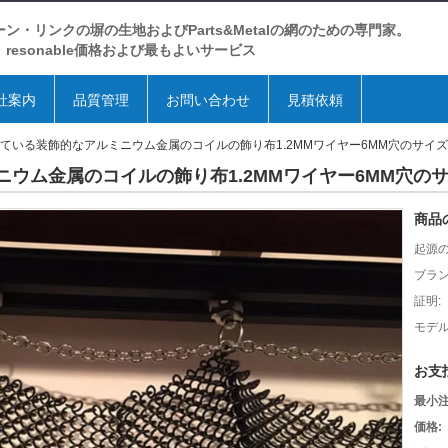
ーン・リンクの塀の生地およびParts&Metalの網のための専門家。
resonable価格および最もよいサービス
社案内
品質管理
お問い合わせ
見積依頼
ている装飾的なアルミニウム金属のコイルの飾り布1.2MMワイヤー6MM穴のサイ
ウム金属のコイルの飾り布1.2MMワイヤー6MM穴の
商品
起源の
ブラン
証明:
モデル
お支
最小注
価格: