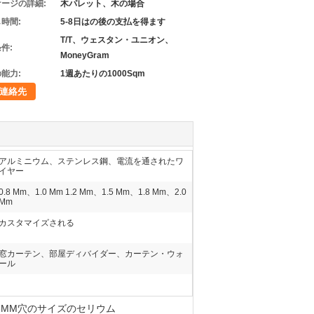
ージの詳細:
木パレット、木の場合
時間:
5-8日はの後の支払を得ます
T/T、ウェスタン・ユニオン、
件:
MoneyGram
能力:
1週あたりの1000Sqm
連絡先
アルミニウム、ステンレス鋼、電流を通されたワ
イヤー
0.8 Mm、1.0 Mm 1.2 Mm、1.5 Mm、1.8 Mm、2.0
Mm
カスタマイズされる
窓カーテン、部屋ディバイダー、カーテン・ウォ
ール
6MM穴のサイズのセリウム