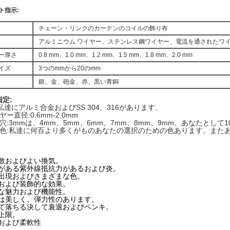
ト指示:
チェーン・リンクのカーテンのコイルの飾り布
アルミニウム ワイヤー、ステンレス鋼ワイヤー、電流を通されたワ
ー厚さ
0.8 mm、1.0 mm、1.2 mm、1.5 mm、1.8 mm、2.0 mm
イズ
3つのmmから20のmm
銀、金、砲金、赤、黒い青銅
定:
私達にアルミ合金およびSS 304、316があります、
ー直径:0.6mm-2.0mm
穴:3mmは、4mm、5mm、6mm、7mm、8mm、9mm、あなたとして
の色:私達に何百より多くがものあなたの選択のための色あります。また
拡散およびよい換気。
力がある紫外線抵抗力があるおよび炎。
い出現およびさまざまな色。
性および装飾的な効果。
的な魅力および機能性。
りは美しく、弾力性のあります。
して落ちる決して衰退およびペンキ。
上限。
性および柔軟性