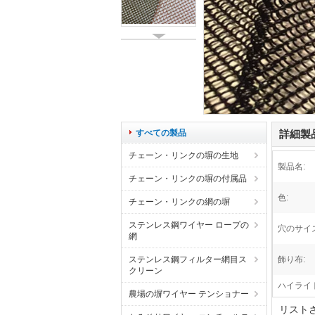
すべての製品
詳細製
チェーン・リンクの塀の生地
製品名:
チェーン・リンクの塀の付属品
色:
チェーン・リンクの網の塀
ステンレス鋼ワイヤー ロープの
穴のサイズ
網
ステンレス鋼フィルター網目ス
飾り布:
クリーン
ハイライト
農場の塀ワイヤー テンショナー
リスト