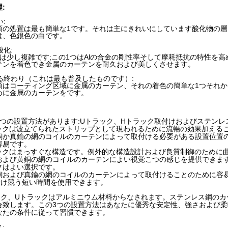
:
:
類の処置は最も簡単な1です。それは主にきれいにしています酸化物の
は、色銀色の白です。
酸化:
つは少し複雑です;この1つはAlの合金の剛性率そして摩耗抵抗の特性を
テンを着色でき金属のカーテンを耐久および美しくさせます。
ける終わり（これは最も普及したものです）:
類はコーティング区域に金属のカーテン、それの着色の簡単な1つそれ
めに金属のカーテンをです。
3つの設置方法があります:Uトラック、Hトラック取付けおよびステン
ックは波立てられたストリップとして現われるために流暢の効果加える
銅か真鍮の網のコイルのカーテンによって取付ける必要がある設置位置
容易です。
ックはまっすぐな構造です。例外的な構造設計および良質制御のために
および黄銅の網のコイルのカーテンによい視覚こつの感じを提供できま
クはよい選択です。
銅および真鍮の網のコイルのカーテンによって取付けることのために容易
取付け競う短い時間を使用できます。
ック、Uトラックはアルミニウム材料からなされます。ステンレス鋼のカーテ
合致します。この3つの設置方法はあなたに優秀な安定性、強さおよび
なたの条件に従って習慣できます。
: