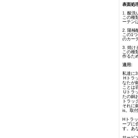
表面処理
1.
酸洗い
この種
ーテン
2. 陽極
この1
のカー
3. 焼
この種
作るた
適用:
私達に
Hトラ
なたが
ことは
Uトラ
たの銅
トラッ
それに
is。
Hトラ
ープに
す。あ
サービス