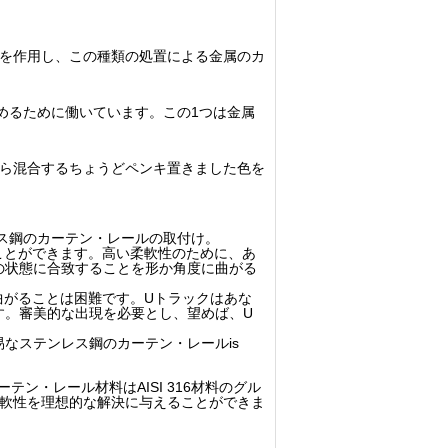
層を作用し、この種類の処置による金属のカ
高めるために働いています。この1つは金属
から混合するちょうどペンキ置きました色を
レス鋼のカーテン・レールの取付け。
ことができます。高い柔軟性のために、あ
の状態に合致することを形か角度に曲がる
曲がることは困難です。Uトラックはあな
す。審美的な出現を必要とし、望めば、U
なステンレス鋼のカーテン・レールis
ン・レール材料はAISI 316材料のグル
柔軟性を理想的な解決に与えることができま