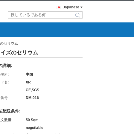
Japanese
search
ズのセリウム
サイズのセリウム
の詳細:
場所:
中国
ド名:
XR
CE,SGS
番号:
DM-016
払配送条件:
文数量:
50 Sqm
negotiable