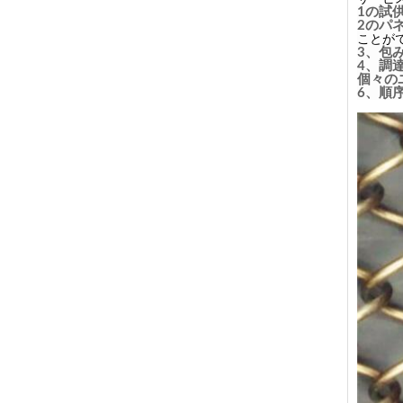
1の試供
2のパ
ことが
3、包
4、調達
個々の
6、順序