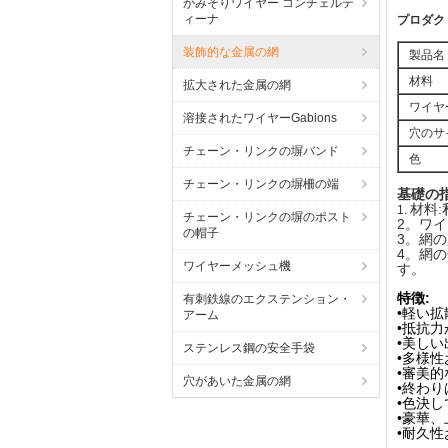
かみそりワイヤー コンチェルテ
ィーナ
プロダク
装飾的な金属の網
製品名
材料
拡大された金属の網
ワイヤ
溶接されたワイヤーGabions
穴のサ
チェーン・リンクの塀バンド
色
チェーン・リンクの塀柵の端
基礎の指
材料:
1.
チェーン・リンクの塀のポスト
2。ワイヤ
の帽子
3。網の
4。網
ワイヤーメッシュ機
す。
特徴:
有刺鉄線のエクステンション・
•軽い
アーム
•抵抗
•美し
ステンレス鋼の安全手袋
•多様
•審美
穴があいた金属の網
•終わ
•色決
•豪華、
•耐久