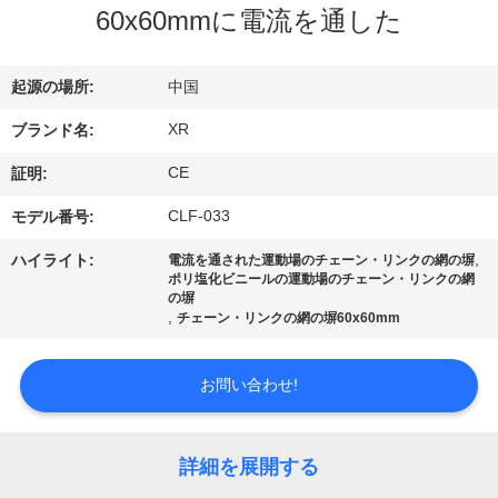
達
60x60mmに電流を通した
に
つ
起源の場所:
中国
い
XR
ブランド名:
て
CE
証明:
CLF-033
モデル番号:
工
,
ハイライト:
電流を通された運動場のチェーン・リンクの網の塀
ポリ塩化ビニールの運動場のチェーン・リンクの網
場
の塀
,
チェーン・リンクの網の塀60x60mm
旅
行
お問い合わせ!
品
詳細を展開する