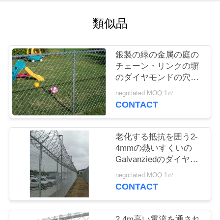
質
類似品
管
理
銀製の緑の金属の庭の
チェーン・リンクの塀
私
のダイヤモンドの穴の
形の天候の抵抗
negotiated MOQ:1㎡
達
CONTACT
に
連
老化する抵抗を囲う2-
4mmの熱いすくいの
絡
Galvanziedのダイヤモ
ンドのチェーン・リン
し
negotiated MOQ:1㎡
ク
CONTACT
な
さ
2.4m高い電流を通され