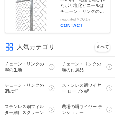
たポリ塩化ビニールは
い
チェーン・リンクの網
の塀の日曜日の抵抗に
negotiated MOQ:1㎡
塗った
引
CONTACT
用
を
人気カテゴリ
すべて
要
チェーン・リンクの
チェーン・リンクの
求
塀の生地
塀の付属品
し
チェーン・リンクの
ステンレス鋼ワイヤ
な
網の塀
ー ロープの網
さ
ステンレス鋼フィル
農場の塀ワイヤー テ
い
ター網目スクリーン
ンショナー