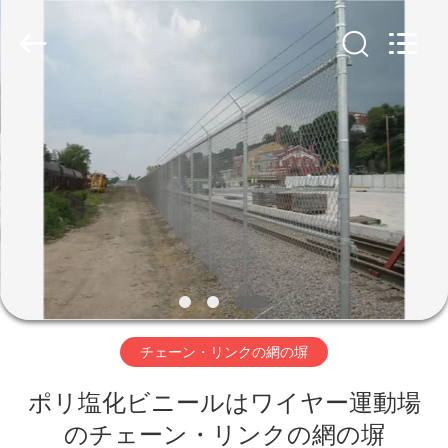
Copyright
©
2020
-
2026
AN
PING
XI
家
RUN
METAL
MESH
CO.,LTD.
All
Rights
プ
Reserved.
ロ
ダ
ク
ト
チェーン・リンクの網の塀
ポリ塩化ビニールはワイヤー運動場
私
のチェーン・リンクの網の塀