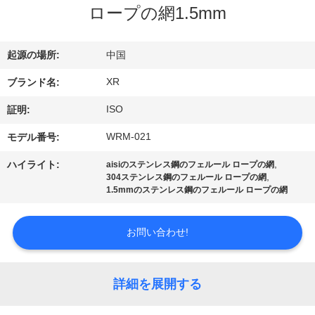
達
ロープの網1.5mm
に
つ
起源の場所:
中国
い
XR
ブランド名:
て
ISO
証明:
WRM-021
モデル番号:
工
,
ハイライト:
aisiのステンレス鋼のフェルール ロープの網
,
304ステンレス鋼のフェルール ロープの網
場
1.5mmのステンレス鋼のフェルール ロープの網
旅
お問い合わせ!
行
詳細を展開する
品