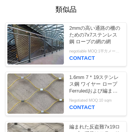
質
類似品
管
理
2mmの高い通路の柵の
ための7x7ステンレス
鋼 ロープの網の網
私
negotiable MOQ:1平方メートル
達
CONTACT
に
1.6mm 7 * 19ステンレ
連
ス鋼 ワイヤー ロープ
Ferruledおよび編まれ
絡
たバルコニーのInfillを
Negotiated MOQ:10 sqm
一致させるため
し
CONTACT
な
編まれた反盗難7x19ロ
さ