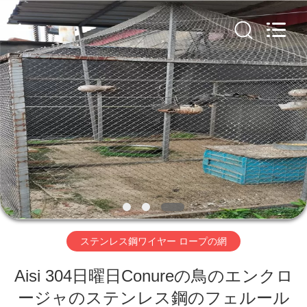
Copyright
©
2020
-
2026
AN
PING
XI
家
RUN
METAL
MESH
CO.,LTD.
All
Rights
プ
Reserved.
ロ
ダ
ク
ト
ステンレス鋼ワイヤー ロープの網
Aisi 304日曜日Conureの鳥のエンクロ
私
ージャのステンレス鋼のフェルール