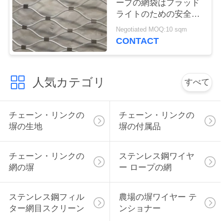
ープの網袋はフラッド
い
ライトのための安全な
網を落とす
Negotiated MOQ:10 sqm
CONTACT
引
用
人気カテゴリ
すべて
を
要
チェーン・リンクの
チェーン・リンクの
塀の生地
塀の付属品
求
し
チェーン・リンクの
ステンレス鋼ワイヤ
な
網の塀
ー ロープの網
さ
ステンレス鋼フィル
農場の塀ワイヤー テ
い
ター網目スクリーン
ンショナー