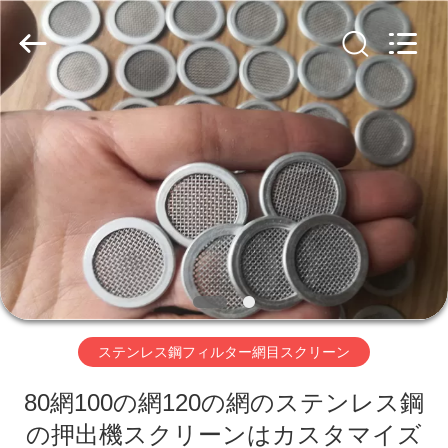
Copyright
©
2020
-
2025
AN
PING
XI
家
RUN
METAL
MESH
CO.,LTD.
All
Rights
プ
Reserved.
ロ
ダ
ク
ト
ステンレス鋼フィルター網目スクリーン
80網100の網120の網のステンレス鋼
私
の押出機スクリーンはカスタマイズ