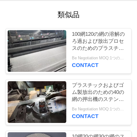
質
類似品
管
理
100網120の網の溶解の
ろ過および放出プロセ
私
スのためのプラスチッ
ク押出機スクリーン
Be Negotiation MOQ:1つのロール
達
CONTACT
に
連
プラスチックおよびゴ
ム製放出のための40の
絡
網の押出機のステンレ
ス鋼のフィルタ・ガー
し
Be Negotiation MOQ:1つのロール
ゼ
CONTACT
な
さ
10網20の網30の網のス