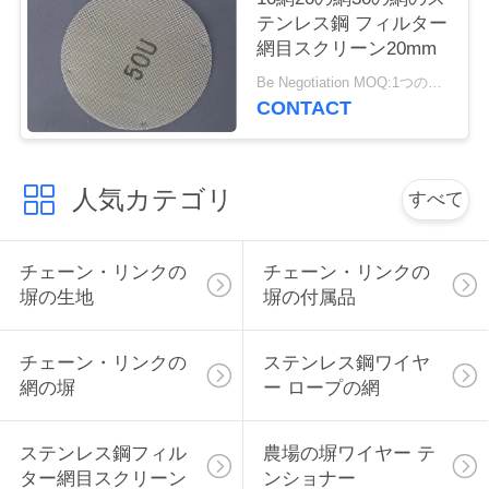
テンレス鋼 フィルター
い
網目スクリーン20mm
Be Negotiation MOQ:1つのロール
引
CONTACT
用
を
人気カテゴリ
すべて
要
チェーン・リンクの
チェーン・リンクの
求
塀の生地
塀の付属品
し
チェーン・リンクの
ステンレス鋼ワイヤ
な
網の塀
ー ロープの網
さ
ステンレス鋼フィル
農場の塀ワイヤー テ
い
ター網目スクリーン
ンショナー