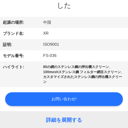
達
した
に
つ
起源の場所:
中国
い
XR
ブランド名:
て
ISO9001
証明:
FS-036
モデル番号:
工
,
ハイライト:
80の網のステンレス鋼の押出機スクリーン
,
100meshステンレス鋼 フィルター網目スクリーン
場
カスタマイズされたステンレス鋼の押出機スクリー
ン
旅
行
お問い合わせ!
品
詳細を展開する