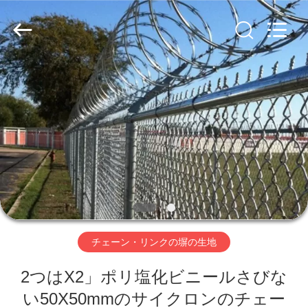
Copyright
©
2020
-
2026
AN
PING
XI
家
RUN
METAL
MESH
CO.,LTD.
All
Rights
プ
Reserved.
ロ
ダ
ク
ト
チェーン・リンクの塀の生地
2つはX2」ポリ塩化ビニールさびな
私
い50X50mmのサイクロンのチェー