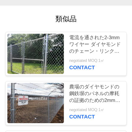
質
管
類似品
理
電流を通された2-3mm
ワイヤー ダイヤモンド
私
のチェーン・リンクの
達
塀の腐食防止
negotiated MOQ:1㎡
CONTACT
に
連
農場のダイヤモンドの
絡
鋼鉄塀のパネルの摩耗
の証拠のための2mmの
し
サイクロンの鎖の鉄条
negotiated MOQ:1㎡
網の生地
な
CONTACT
さ