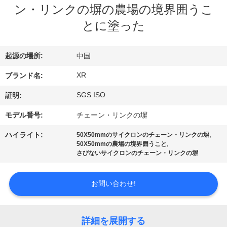
達
ン・リンクの塀の農場の境界囲うこ
に
とに塗った
つ
起源の場所:
中国
い
XR
ブランド名:
て
SGS ISO
証明:
工
モデル番号:
チェーン・リンクの塀
場
,
ハイライト:
50X50mmのサイクロンのチェーン・リンクの塀
,
50X50mmの農場の境界囲うこと
旅
さびないサイクロンのチェーン・リンクの塀
行
お問い合わせ!
品
詳細を展開する