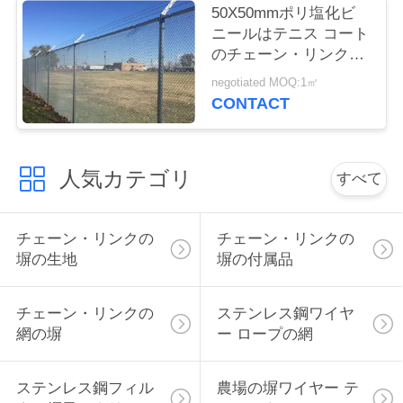
50X50mmポリ塩化ビ
い
ニールはテニス コート
のチェーン・リンクの
塀に塗るか、または電
negotiated MOQ:1㎡
引
流を通した
CONTACT
用
を
人気カテゴリ
すべて
要
求
チェーン・リンクの
チェーン・リンクの
塀の生地
塀の付属品
し
な
チェーン・リンクの
ステンレス鋼ワイヤ
網の塀
ー ロープの網
さ
い
ステンレス鋼フィル
農場の塀ワイヤー テ