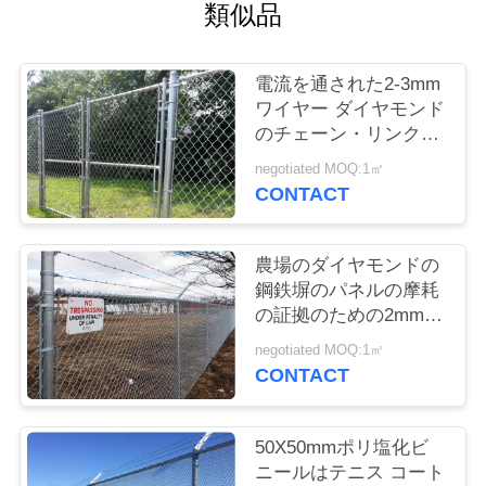
質
類似品
管
電流を通された2-3mm
理
ワイヤー ダイヤモンド
のチェーン・リンクの
塀の腐食防止
私
negotiated MOQ:1㎡
CONTACT
達
に
農場のダイヤモンドの
鋼鉄塀のパネルの摩耗
連
の証拠のための2mmの
サイクロンの鎖の鉄条
絡
negotiated MOQ:1㎡
網の生地
CONTACT
し
な
50X50mmポリ塩化ビ
ニールはテニス コート
さ