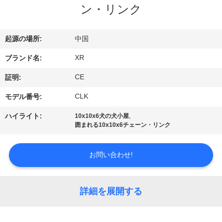
達
ン・リンク
に
つ
起源の場所:
中国
い
XR
ブランド名:
て
CE
証明:
CLK
モデル番号:
工
,
ハイライト:
10x10x6犬の犬小屋
囲まれる10x10x6チェーン・リンク
場
旅
お問い合わせ!
行
詳細を展開する
品