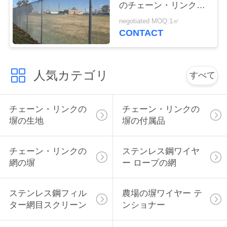
のチェーン・リンクの
い
塀に塗るか、または電
negotiated MOQ:1㎡
流を通した
CONTACT
引
用
人気カテゴリ
すべて
を
チェーン・リンクの
チェーン・リンクの
要
塀の生地
塀の付属品
求
し
チェーン・リンクの
ステンレス鋼ワイヤ
網の塀
ー ロープの網
な
さ
ステンレス鋼フィル
農場の塀ワイヤー テ
ター網目スクリーン
ンショナー
い