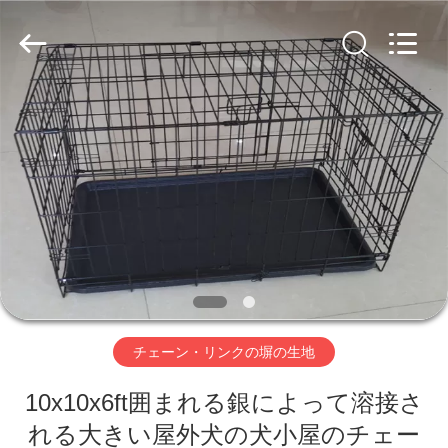
Copyright
©
2020
-
2026
AN
PING
XI
家
RUN
METAL
MESH
CO.,LTD.
All
Rights
プ
Reserved.
ロ
ダ
ク
ト
チェーン・リンクの塀の生地
10x10x6ft囲まれる銀によって溶接さ
私
れる大きい屋外犬の犬小屋のチェー